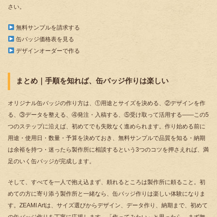
さい。
無料サンプルを請求する
缶バッジ価格表を見る
デザインオーダーで作る
まとめ｜手順を知れば、缶バッジ作りは楽しい
オリジナル缶バッジの作り方は、①用途とサイズを決める、②デザインを作
る、③データを整える、④発注・入稿する、⑤受け取って活用する――この5
つのステップに沿えば、初めてでも失敗なく進められます。作り始める前に
用途・使用日・数量・予算を決めておき、無料サンプルで品質を知る・納期
は余裕を持つ・迷ったら製作所に相談するという3つのコツを押さえれば、満
足のいく缶バッジが完成します。
そして、すべてを一人で抱え込まず、頼れるところは製作所に頼ること。初
めての方に寄り添う製作所と一緒なら、缶バッジ作りは楽しい体験になりま
す。ZEAMI Artは、サイズ選びからデザイン、データ作り、納期まで、初めて
の缶バッジ作りを丁寧に応援します。「作ってみたい」と思ったら、まず無