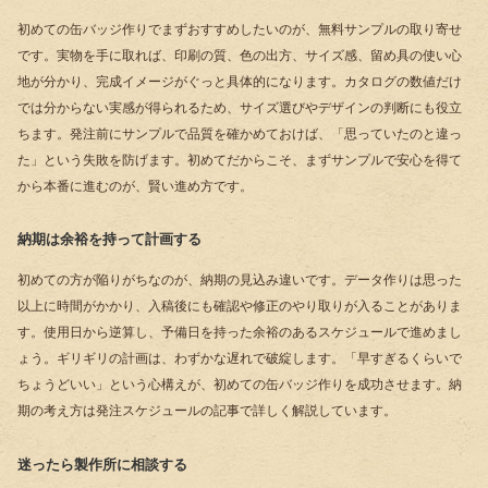
初めての缶バッジ作りでまずおすすめしたいのが、無料サンプルの取り寄せ
です。実物を手に取れば、印刷の質、色の出方、サイズ感、留め具の使い心
地が分かり、完成イメージがぐっと具体的になります。カタログの数値だけ
では分からない実感が得られるため、サイズ選びやデザインの判断にも役立
ちます。発注前にサンプルで品質を確かめておけば、「思っていたのと違っ
た」という失敗を防げます。初めてだからこそ、まずサンプルで安心を得て
から本番に進むのが、賢い進め方です。
納期は余裕を持って計画する
初めての方が陥りがちなのが、納期の見込み違いです。データ作りは思った
以上に時間がかかり、入稿後にも確認や修正のやり取りが入ることがありま
す。使用日から逆算し、予備日を持った余裕のあるスケジュールで進めまし
ょう。ギリギリの計画は、わずかな遅れで破綻します。「早すぎるくらいで
ちょうどいい」という心構えが、初めての缶バッジ作りを成功させます。納
期の考え方は
発注スケジュールの記事
で詳しく解説しています。
迷ったら製作所に相談する