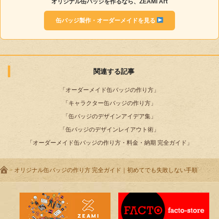
オリジナル缶バッジを作るなら、ZEAMI Art
缶バッジ製作・オーダーメイドを見る
関連する記事
「
オーダーメイド缶バッジの作り方
」
「
キャラクター缶バッジの作り方
」
「
缶バッジのデザインアイデア集
」
「
缶バッジのデザインレイアウト術
」
「
オーダーメイド缶バッジの作り方・料金・納期 完全ガイド
」
>
オリジナル缶バッジの作り方 完全ガイド｜初めてでも失敗しない手順