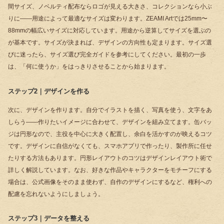
間サイズ、ノベルティ配布ならロゴが見える大きさ、コレクションなら小ぶ
りに――用途によって最適なサイズは変わります。ZEAMI Artでは25mm〜
88mmの幅広いサイズに対応しています。用途から逆算してサイズを選ぶの
が基本です。サイズが決まれば、デザインの方向性も定まります。サイズ選
びに迷ったら、
サイズ選び完全ガイド
を参考にしてください。最初の一歩
は、「何に使うか」をはっきりさせることから始まります。
ステップ2｜デザインを作る
次に、デザインを作ります。自分でイラストを描く、写真を使う、文字をあ
しらう――作りたいイメージに合わせて、デザインを組み立てます。缶バッ
ジは円形なので、主役を中心に大きく配置し、余白を活かすのが映えるコツ
です。デザインに自信がなくても、スマホアプリで作ったり、製作所に任せ
たりする方法もあります。円形レイアウトのコツは
デザインレイアウト術
で
詳しく解説しています。なお、好きな作品やキャラクターをモチーフにする
場合は、公式画像をそのまま使わず、自作のデザインにするなど、権利への
配慮を忘れないようにしましょう。
ステップ3｜データを整える