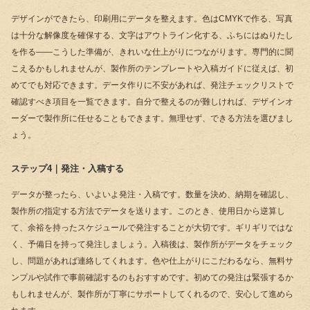
デザインができたら、印刷用にデータを整えます。色はCMYKで作る、写真
は十分な解像度を確保する、文字はアウトライン化する、ふちにはぬりたし
を作る――こうした準備が、きれいな仕上がりにつながります。専門的に聞
こえるかもしれませんが、製作所のテンプレートや入稿ガイドに従えば、初
めてでも対応できます。データ作りに不安があれば、
発注チェックリスト
で
確認すべき項目を一覧できます。自分で整えるのが難しければ、デザインオ
ーダーで製作所に任せることもできます。無理せず、できる方法を選びまし
ょう。
ステップ4｜発注・入稿する
データが整ったら、いよいよ発注・入稿です。数量を決め、納期を確認し、
製作所の指定する方法でデータを送ります。このとき、使用日から逆算し
て、余裕を持ったスケジュールで発注することが大切です。ギリギリではな
く、予備日を持って発注しましょう。入稿後は、製作所がデータをチェック
し、問題があれば連絡してくれます。色や仕上がりにこだわるなら、無料サ
ンプルや試作で事前確認するのもおすすめです。初めての発注は緊張するか
もしれませんが、製作所が丁寧にサポートしてくれるので、安心して進めら