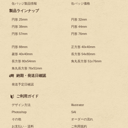
缶バッジ製品情報
缶バッジ価格
製品ラインナップ
円形 25mm
円形 32mm
円形 38mm
円形 44mm
円形 57mm
円形 76mm
円形 88mm
正方形 40x40mm
菱形 40x40mm
長方形 54x80mm
長方形 80x54mm
角丸長方形 51x76mm
角丸長方形 76x51mm
納期・発送日確認
発送予定日確認
ご利用ガイド
デザイン方法
Illustrator
Photoshop
SAI
その他
オーダーの流れ
お支払い・送料
ご利用規約