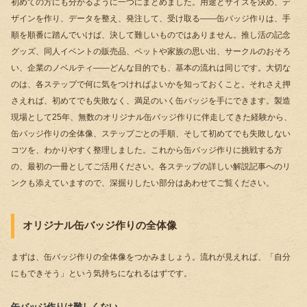
初めての方にも分かるように一つにまとめました。用途とサイズを決め、デ
ザインを作り、データを整え、発注して、受け取る――缶バッジ作りは、手
順を順番に踏んでいけば、決して難しいものではありません。推し活の記念
グッズ、同人イベントの販売品、ペットや家族の思い出、サークルのおそろ
い、企業のノベルティ――どんな目的でも、基本の流れは同じです。大切な
のは、各ステップで何に気をつければよいかを知っておくこと。それさえ押
さえれば、初めてでも失敗なく、満足のいく缶バッジを手にできます。製造
現場として25年、無数のオリジナル缶バッジ作りに伴走してきた経験から、
缶バッジ作りの全体像、ステップごとの手順、そして初めてでも失敗しない
コツを、わかりやすく整理しました。これから缶バッジ作りに挑戦する方
の、最初の一冊としてご活用ください。各ステップの詳しい解説記事へのリ
ンクも添えていますので、深掘りしたい部分はあわせてご覧ください。
オリジナル缶バッジ作りの全体像
まずは、缶バッジ作りの全体像をつかみましょう。流れが見えれば、「自分
にもできそう」という気持ちになれるはずです。
缶バッジ作りは難しくない