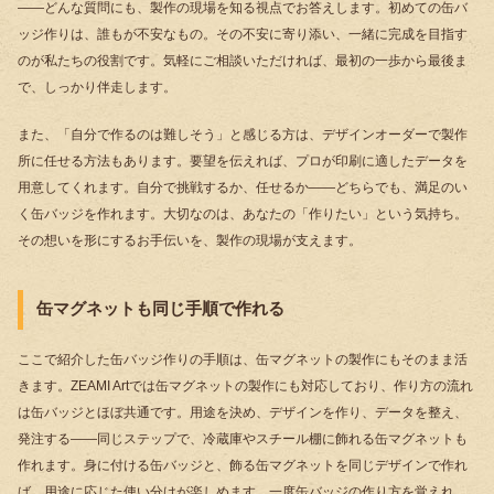
――どんな質問にも、製作の現場を知る視点でお答えします。初めての缶バ
ッジ作りは、誰もが不安なもの。その不安に寄り添い、一緒に完成を目指す
のが私たちの役割です。気軽にご相談いただければ、最初の一歩から最後ま
で、しっかり伴走します。
また、「自分で作るのは難しそう」と感じる方は、デザインオーダーで製作
所に任せる方法もあります。要望を伝えれば、プロが印刷に適したデータを
用意してくれます。自分で挑戦するか、任せるか――どちらでも、満足のい
く缶バッジを作れます。大切なのは、あなたの「作りたい」という気持ち。
その想いを形にするお手伝いを、製作の現場が支えます。
缶マグネットも同じ手順で作れる
ここで紹介した缶バッジ作りの手順は、缶マグネットの製作にもそのまま活
きます。ZEAMI Artでは缶マグネットの製作にも対応しており、作り方の流れ
は缶バッジとほぼ共通です。用途を決め、デザインを作り、データを整え、
発注する――同じステップで、冷蔵庫やスチール棚に飾れる缶マグネットも
作れます。身に付ける缶バッジと、飾る缶マグネットを同じデザインで作れ
ば、用途に応じた使い分けが楽しめます。一度缶バッジの作り方を覚えれ