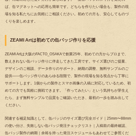
ば、缶マグネットへの応用も簡単です。どちらを作りたい場合も、製作の現
場を知る私たちにお気軽にご相談ください。初めての方も、安心してものづ
くりを楽しめます。
ZEAMI Artは初めての缶バッジ作りを応援
ZEAMI Artは大阪のFACTO_OSAKAで創業25年、初めての方からプロまで、
数えきれない缶バッジ作りに伴走してきた工房です。サイズ選びのご提案、
デザインのご相談、データ作りのサポート、納期の調整、無料サンプルのご
提供――缶バッジ作りのあらゆる段階で、製作の現場を知る視点から丁寧に
サポートします。1個からの製作とスマホ画像の入稿に対応しているため、初
めての方でも気軽に挑戦できます。「作ってみたい」という気持ちが芽生え
たら、まず無料サンプルで品質をご確認いただき、最初の一歩を踏み出して
ください。
関連する補足知識として、
缶バッジのサイズ選び完全ガイド｜25mm〜88mm
の使い分け
、
失敗しない缶バッジ発注チェックリスト｜入稿前の最終確認
、
缶バッジ製作の納期｜余裕を持った発注スケジュール
もあわせてご参照くだ