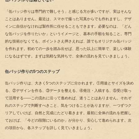
「缶バッジ作りは専門的で難しそう」と感じる方が多いですが、実はそんな
ことはありません。最近は、スマホで撮った写真からでも作れますし、デザ
インに自信がなければ製作所に任せることもできます。必要なのは、「どん
な缶バッジを作りたいか」というイメージと、基本の手順を知ること。専門
的な技術がなくても、ポイントさえ押さえれば、誰でもオリジナル缶バッジ
を作れます。初めての一歩を踏み出せば、思った以上に簡単で、楽しい体験
になるはずです。まずは気軽な気持ちで、全体の流れを見ていきましょう。
缶バッジ作りの5つのステップ
缶バッジ作りは、大きく5つのステップに分かれます。①用途とサイズを決め
る、②デザインを作る、③データを整える、④発注・入稿する、⑤受け取っ
て活用する――この流れに沿って進めれば、迷うことはありません。それぞ
れのステップで判断すべきこと、気をつけることがありますが、一つずつク
リアしていけば、自然と完成にたどり着きます。最初に全体の流れを把握し
ておけば、「今どの段階にいるのか」が分かり、安心して進められます。次
の項目から、各ステップを詳しく見ていきましょう。