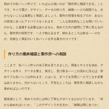
初めての缶バッジ作りで、いちばん心強いのが「製作所に相談できる」こと
です。サイズ選び、デザイン、データの作り方、納期――どの段階でも、分
からないことは遠慮なく相談しましょう。製作の現場を知るプロが、あなた
の状況に合ったアドバイスをくれます。「こんな初歩的なことを聞いていい
のかな」と遠慮する必要はありません。初めての方の疑問に丁寧に答えるの
も、製作所の役割です。一人で抱え込まず、頼れるところは頼る――それ
が、失敗なく満足のいく缶バッジを作る最大のコツです。
作り方の最終確認と製作所への相談
ここまで、缶バッジ作りの全工程を見てきました。用途とサイズを決め、デ
ザインを作り、データを整え、発注し、受け取る――この流れに沿えば、初
めてでも缶バッジは作れます。とはいえ、すべてを完璧に一人でこなす必要
はありません。分からないところ、不安なところは、製作所に相談しながら
進めればよいのです。
製造側として、初めての方には特に丁寧なサポートを心がけています。「何
から始めればいいか」「このデザインで大丈夫か」「納期は間に合うか」